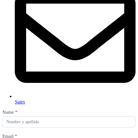
Saies
Contact
Name
*
Us
Email
*