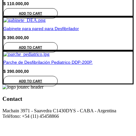
$
110.000,00
ADD TO CART
Gabinete para pared para Desfibrilador
$
390.000,00
ADD TO CART
Parche de Desfibrilación Pediatrico DDP-200P.
$
390.000,00
ADD TO CART
Contact
Machain 3971 - Saavedra C1430DYS - CABA - Argentina
Teléfono: +54 (11) 45458866